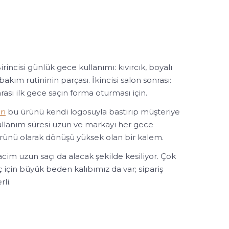
irincisi günlük gece kullanımı: kıvırcık, boyalı
kım rutininin parçası. İkincisi salon sonrası:
nrası ilk gece saçın forma oturması için.
rı
bu ürünü kendi logosuyla bastırıp müşteriye
kullanım süresi uzun ve markayı her gece
ürünü olarak dönüşü yüksek olan bir kalem.
im uzun saçı da alacak şekilde kesiliyor. Çok
 için büyük beden kalıbımız da var; sipariş
li.