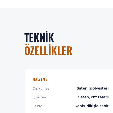
TEKNIK
ÖZELLIKLER
MALZEME
Saten (polyester)
Dış kumaş
Saten, çift taraflı
İç yüzey
Geniş, dikişle sabit
Lastik