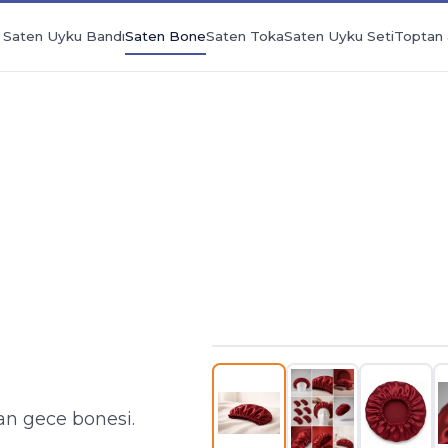
Saten Uyku Bandı
Saten Bone
Saten Toka
Saten Uyku Seti
Toptan 
KIRMIZI
an gece bonesi.