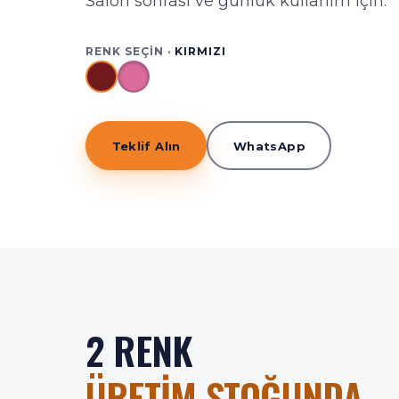
Salon sonrası ve günlük kullanım için.
RENK SEÇIN ·
KIRMIZI
Teklif Alın
WhatsApp
2 RENK
ÜRETIM STOĞUNDA