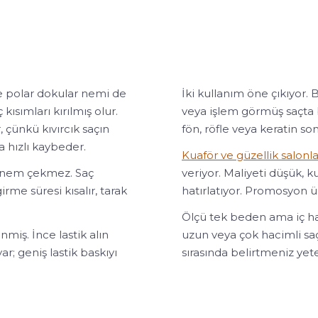
e polar dokular nemi de
İki kullanım öne çıkıyor. B
ısımları kırılmış olur.
veya işlem görmüş saçta ba
, çünkü kıvırcık saçın
fön, röfle veya keratin so
a hızlı kaybeder.
Kuaför ve güzellik salonla
e nem çekmez. Saç
veriyor. Maliyeti düşük, 
me süresi kısalır, tarak
hatırlatıyor. Promosyon 
Ölçü tek beden ama iç hac
nmiş. İnce lastik alın
uzun veya çok hacimli saç
r; geniş lastik baskıyı
sırasında belirtmeniz yeter