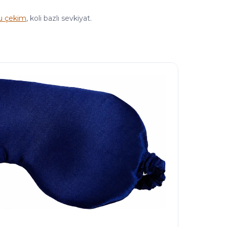
u çekim
, koli bazlı sevkiyat.