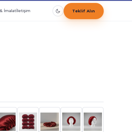
& İmalat
İletişim
Teklif Alın